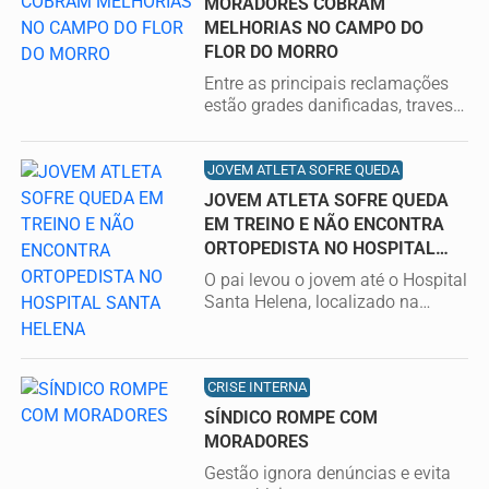
MORADORES COBRAM
MELHORIAS NO CAMPO DO
FLOR DO MORRO
Entre as principais reclamações
estão grades danificadas, traves
em estado precário e com...
JOVEM ATLETA SOFRE QUEDA
JOVEM ATLETA SOFRE QUEDA
EM TREINO E NÃO ENCONTRA
ORTOPEDISTA NO HOSPITAL
SANTA HELENA
O pai levou o jovem até o Hospital
Santa Helena, localizado na
Avenida Capitão João, em Mauá.
CRISE INTERNA
SÍNDICO ROMPE COM
MORADORES
Gestão ignora denúncias e evita