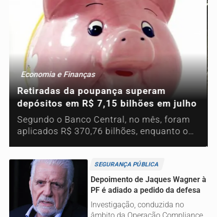
NOTICIAS GRANDE ABCDMRR
Saiba quando será o recesso de fim de
ano para servidores públicos
Períodos vão de 21 a 25/12 e de 28/12 a
1º de janeiro de 2027, respectivamente, de
acordo com portaria do MGI.
SEGURANÇA PÚBLICA
Depoimento de Jaques Wagner à
PF é adiado a pedido da defesa
Investigação, conduzida no
âmbito da Operação Compliance