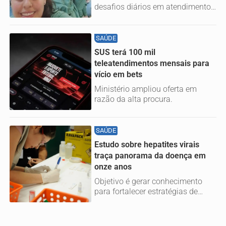
desafios diários em atendimento
humanizado e mantêm a
qualidade dos...
SAÚDE
SUS terá 100 mil
teleatendimentos mensais para
vício em bets
Ministério ampliou oferta em
razão da alta procura.
SAÚDE
Estudo sobre hepatites virais
traça panorama da doença em
onze anos
Objetivo é gerar conhecimento
para fortalecer estratégias de
prevenção e cuidado e contribuir...