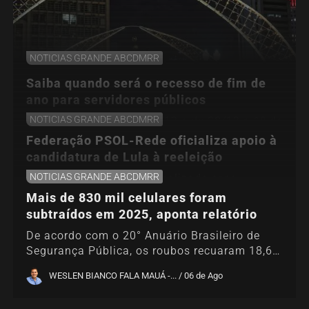
NOTICIAS GRANDE ABCDMRR
Saiba quando será o recesso de fim de
ano para servidores públicos
NOTICIAS GRANDE ABCDMRR
Períodos vão de 21 a 25/12 e de 28/12 a 1º de
janeiro de 2027, respectivamente, de acordo
Federação PSOL-Rede oficializa apoio à
com...
candidatura de Lula à reeleição
WESLEN BIANCO FALA MAUÁ -... / 07 de Ago
NOTICIAS GRANDE ABCDMRR
Os partidos já haviam sinalizado esse
posicionamento quando participaram da
Mais de 830 mil celulares foram
convenção do PT,...
subtraídos em 2025, aponta relatório
WESLEN BIANCO FALA MAUÁ -... / 06 de Ago
De acordo com o 20° Anuário Brasileiro de
Segurança Pública, os roubos recuaram 18,6%
(de...
WESLEN BIANCO FALA MAUÁ -... / 06 de Ago