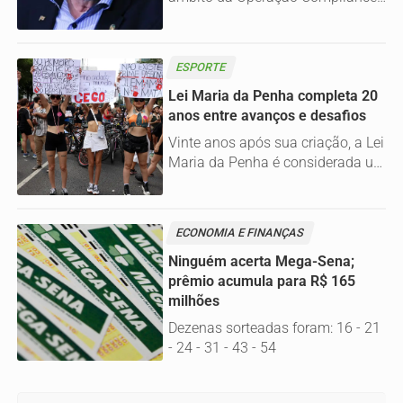
Zero, apura a relação do senador
com o empresário Augusto Lima,
apontado pelos investigadores
ESPORTE
como um dos elos entre Wagner e
o caso Banco Master.
Lei Maria da Penha completa 20
anos entre avanços e desafios
Vinte anos após sua criação, a Lei
Maria da Penha é considerada um
marco no enfrentamento à
violência doméstica, mas
especialistas apontam falhas na
ECONOMIA E FINANÇAS
aplicação das medidas de
proteção. Casos de
Ninguém acerta Mega-Sena;
descumprimento de medidas
prêmio acumula para R$ 165
protetivas e a persistência dos
milhões
altos índices de feminicídio
Dezenas sorteadas foram: 16 - 21
evidenciam os desafios para
- 24 - 31 - 43 - 54
garantir a efetividade da
legislação.