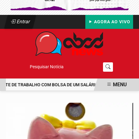
Entrar
AGORA AO VIVO
Pesquisar Notícia
MENU
NTE DE TRABALHO COM BOLSA DE UM SALÁRIO-MÍNIMO
TRAGÉDIA
EM ALTA