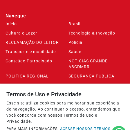
Navegue
Início
Brasil
Cultura e Lazer
Tecnologia & Inovação
RECLAMAÇÃO DO LEITOR
Policial
Transporte e mobilidade
Saúde
Conteúdo Patrocinado
NOTICIAS GRANDE
ABCDMRR
POLÍTICA REGIONAL
SEGURANÇA PÚBLICA
Ribeirão Pires
Internacional
Termos de Uso e Privacidade
Esporte
INFLAESTRUTURA
Esse site utiliza cookies para melhorar sua experiência
Famosos e Celebridades
Santo André
de navegação. Ao continuar o acesso, entendemos que
São Bernardo do Campo
ESPAÇO DO SEGUIDOR
você concorda com nossos Termos de Uso e
Privacidade.
Baixada Santista
Economia e Finanças
PARA MAIS INFORMAÇÕES,
ACESSE NOSSOS TERMOS