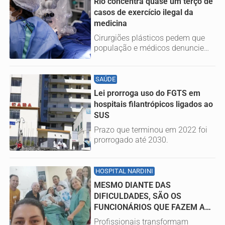
Rio concentra quase um terço de
casos de exercício ilegal da
medicina
Cirurgiões plásticos pedem que
população e médicos denunciem
irregularidades aos conselhos e
à...
SAÚDE
Lei prorroga uso do FGTS em
hospitais filantrópicos ligados ao
SUS
Prazo que terminou em 2022 foi
prorrogado até 2030.
HOSPITAL NARDINI
MESMO DIANTE DAS
DIFICULDADES, SÃO OS
FUNCIONÁRIOS QUE FAZEM A
DIFERENÇA NO HOSPITAL...
Profissionais transformam