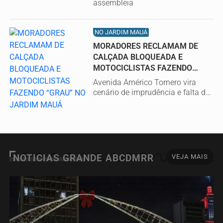
assembleia
NO JARDIM MAUÁ
MORADORES RECLAMAM DE
CALÇADA BLOQUEADA E
MOTOCICLISTAS FAZENDO
“GRAU” NO JARDIM MAUÁ
Avenida Américo Tornero vira
cenário de imprudência e falta de
respeito às leis.
NOTICIAS GRANDE ABCDMRR
VEJA MAIS