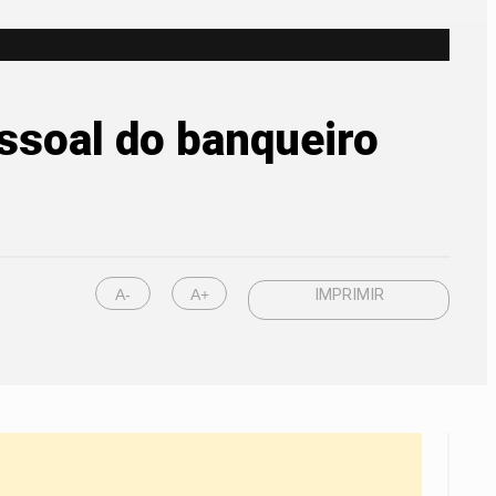
essoal do banqueiro
A-
A+
IMPRIMIR