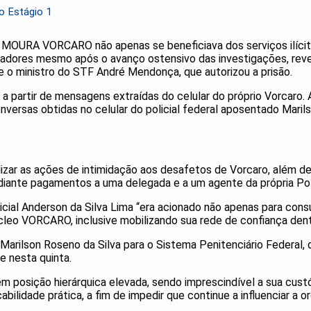
o Estágio 1
E MOURA VORCARO não apenas se beneficiava dos serviços ilícit
dores mesmo após o avanço ostensivo das investigações, revel
e o ministro do STF André Mendonça, que autorizou a prisão.
a partir de mensagens extraídas do celular do próprio Vorcaro. A
versas obtidas no celular do policial federal aposentado Maril
lizar as ações de intimidação aos desafetos de Vorcaro, além d
diante pagamentos a uma delegada e a um agente da própria Pol
licial Anderson da Silva Lima “era acionado não apenas para con
núcleo VORCARO, inclusive mobilizando sua rede de confiança dent
Marilson Roseno da Silva para o Sistema Penitenciário Federal,
e nesta quinta.
 em posição hierárquica elevada, sendo imprescindível a sua cu
abilidade prática, a fim de impedir que continue a influenciar a 