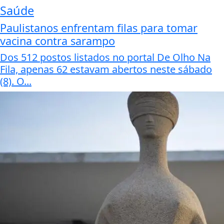
Saúde
Paulistanos enfrentam filas para tomar
vacina contra sarampo
Dos 512 postos listados no portal De Olho Na
Fila, apenas 62 estavam abertos neste sábado
(8). O...