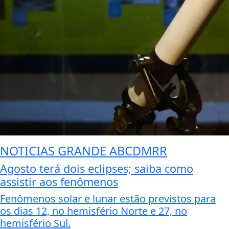
NOTICIAS GRANDE ABCDMRR
Agosto terá dois eclipses; saiba como
assistir aos fenômenos
Fenômenos solar e lunar estão previstos para
os dias 12, no hemisfério Norte e 27, no
hemisfério Sul.