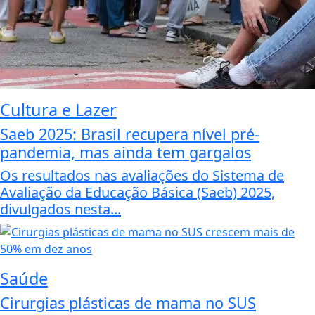
Cultura e Lazer
Saeb 2025: Brasil recupera nível pré-
pandemia, mas ainda tem gargalos
Os resultados nas avaliações do Sistema de
Avaliação da Educação Básica (Saeb) 2025,
divulgados nesta...
Saúde
Cirurgias plásticas de mama no SUS