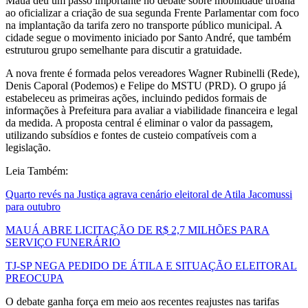
Mauá deu um passo importante no debate sobre mobilidade urbana
ao oficializar a criação de sua segunda Frente Parlamentar com foco
na implantação da tarifa zero no transporte público municipal. A
cidade segue o movimento iniciado por
Santo André
, que também
estruturou grupo semelhante para discutir a gratuidade.
A nova frente é formada pelos vereadores Wagner Rubinelli (Rede),
Denis Caporal (Podemos) e Felipe do MSTU (PRD). O grupo já
estabeleceu as primeiras ações, incluindo pedidos formais de
informações à Prefeitura para avaliar a viabilidade financeira e legal
da medida. A proposta central é eliminar o valor da passagem,
utilizando subsídios e fontes de custeio compatíveis com a
legislação.
Leia Também:
Quarto revés na Justiça agrava cenário eleitoral de Atila Jacomussi
para outubro
MAUÁ ABRE LICITAÇÃO DE R$ 2,7 MILHÕES PARA
SERVIÇO FUNERÁRIO
TJ-SP NEGA PEDIDO DE ÁTILA E SITUAÇÃO ELEITORAL
PREOCUPA
O debate ganha força em meio aos recentes reajustes nas tarifas