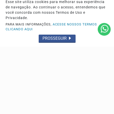
Esse site utiliza cookies para melhorar sua experiência
de navegação. Ao continuar o acesso, entendemos que
você concorda com nossos Termos de Uso e
Privacidade.
PARA MAIS INFORMAÇÕES,
ACESSE NOSSOS TERMOS
CLICANDO AQUI
SAÚDE
PROSSEGUIR
Queixas sexuais na menopausa têm tratamento,
diz especialista
Queixas como secura vaginal, dor durante a relação e
perda de desejo devem ser investigadas e tratadas.
NOTICIAS GRANDE ABCDMRR
Bolão de Fortaleza leva prêmio de R$ 164 milhões
da Mega-Sena
Os números sorteados foram: 02, 05, 10, 35, 40 e 53.
Próximo concurso será na terça-feira.