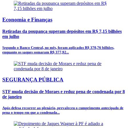
Economia e Finanças
Retiradas da poupança superam depósitos em R$ 7,15 bilhões
em julho
Segundo o Banco Central, no mês, foram aplicados R$ 370,76 bilhões,
enquanto os saques somaram R$ 377,92...
SEGURANÇA PÚBLICA
STF muda decisão de Moraes e reduz pena de condenada por 8
de janeiro
Após defesa recorrer ao plenário, prevaleceu o cumprimento antecipado de
pena o tempo em que a condenada...