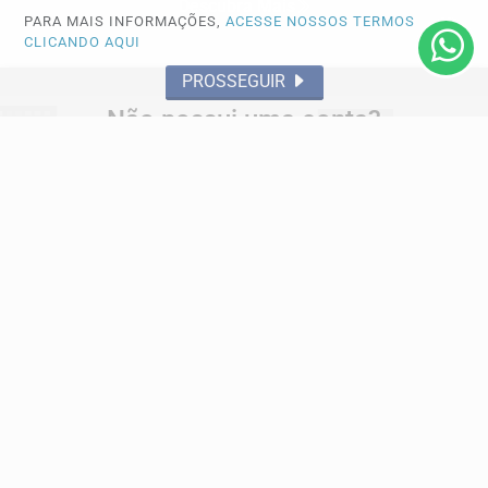
Descubra Mais
PARA MAIS INFORMAÇÕES,
ACESSE NOSSOS TERMOS
CLICANDO AQUI
PROSSEGUIR
Não possui uma conta?
Você pode ler matérias exclusivas, anunciar
classificados e muito mais!
CRIAR MINHA CONTA