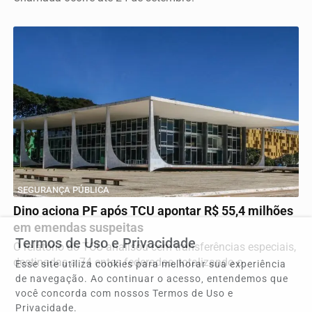
SEGURANÇA PÚBLICA
Dino aciona PF após TCU apontar R$ 55,4 milhões
em emendas suspeitas
Termos de Uso e Privacidade
O relatório do TCU analisou cem transferências especiais,
destinadas a 74 entes federados, totalizando o...
Esse site utiliza cookies para melhorar sua experiência
de navegação. Ao continuar o acesso, entendemos que
você concorda com nossos Termos de Uso e
Privacidade.