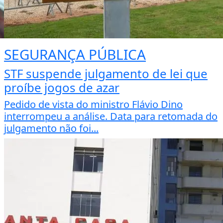
SEGURANÇA PÚBLICA
STF suspende julgamento de lei que
proíbe jogos de azar
Pedido de vista do ministro Flávio Dino
interrompeu a análise. Data para retomada do
julgamento não foi...