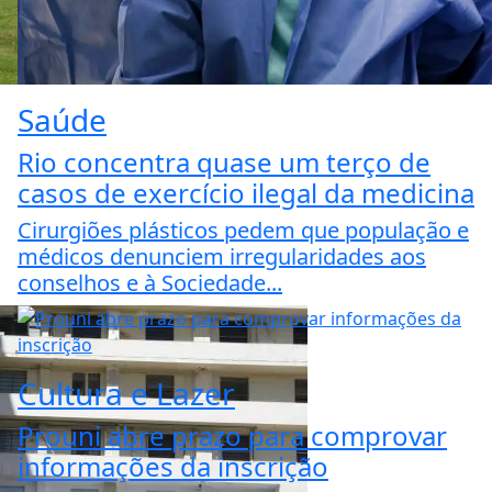
Saúde
Rio concentra quase um terço de
casos de exercício ilegal da medicina
Cirurgiões plásticos pedem que população e
médicos denunciem irregularidades aos
conselhos e à Sociedade...
Cultura e Lazer
Prouni abre prazo para comprovar
informações da inscrição