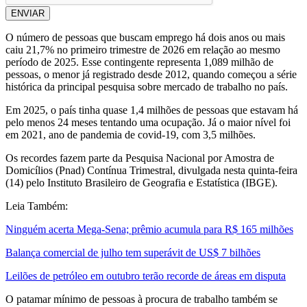
ENVIAR
O número de pessoas que buscam emprego há dois anos ou mais
caiu 21,7% no primeiro trimestre de 2026 em relação ao mesmo
período de 2025. Esse contingente representa 1,089 milhão de
pessoas, o menor já registrado desde 2012, quando começou a série
histórica da principal pesquisa sobre mercado de trabalho no país.
Em 2025, o país tinha quase 1,4 milhões de pessoas que estavam há
pelo menos 24 meses tentando uma ocupação. Já o maior nível foi
em 2021, ano de pandemia de covid-19, com 3,5 milhões.
Os recordes fazem parte da Pesquisa Nacional por Amostra de
Domicílios (Pnad) Contínua Trimestral, divulgada nesta quinta-feira
(14) pelo Instituto Brasileiro de Geografia e Estatística (IBGE).
Leia Também:
Ninguém acerta Mega-Sena; prêmio acumula para R$ 165 milhões
Balança comercial de julho tem superávit de US$ 7 bilhões
Leilões de petróleo em outubro terão recorde de áreas em disputa
O patamar mínimo de pessoas à procura de trabalho também se