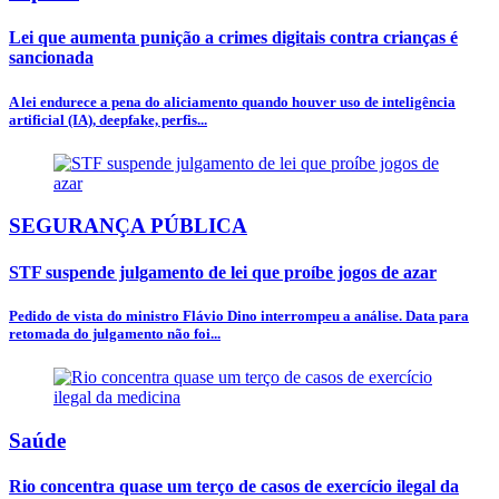
Lei que aumenta punição a crimes digitais contra crianças é
sancionada
A lei endurece a pena do aliciamento quando houver uso de inteligência
artificial (IA), deepfake, perfis...
SEGURANÇA PÚBLICA
STF suspende julgamento de lei que proíbe jogos de azar
Pedido de vista do ministro Flávio Dino interrompeu a análise. Data para
retomada do julgamento não foi...
Saúde
Rio concentra quase um terço de casos de exercício ilegal da