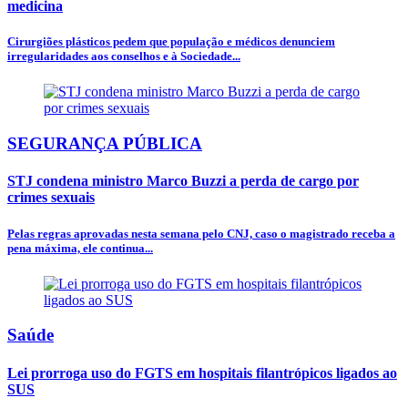
medicina
Cirurgiões plásticos pedem que população e médicos denunciem
irregularidades aos conselhos e à Sociedade...
SEGURANÇA PÚBLICA
STJ condena ministro Marco Buzzi a perda de cargo por
crimes sexuais
Pelas regras aprovadas nesta semana pelo CNJ, caso o magistrado receba a
pena máxima, ele continua...
Saúde
Lei prorroga uso do FGTS em hospitais filantrópicos ligados ao
SUS