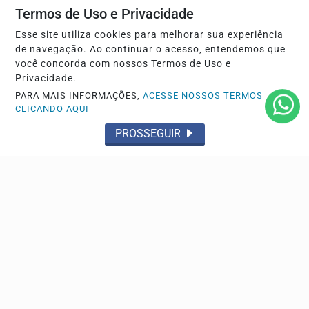
Termos de Uso e Privacidade
Esse site utiliza cookies para melhorar sua experiência
de navegação. Ao continuar o acesso, entendemos que
você concorda com nossos Termos de Uso e
SEGURANÇA PÚBLICA
Privacidade.
TRE-RJ altera 66 locais de votação por questões
PARA MAIS INFORMAÇÕES,
ACESSE NOSSOS TERMOS
de segurança
CLICANDO AQUI
Objetivo é evitar influência do crime organizado e de
PROSSEGUIR
milícias. Medida alcança cerca de 188 mil...