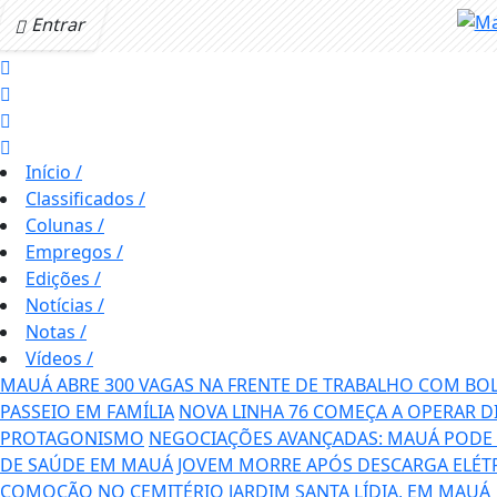
Entrar
Início
/
Classificados
/
Colunas
/
Empregos
/
Edições
/
Notícias
/
Notas
/
Vídeos
/
MAUÁ ABRE 300 VAGAS NA FRENTE DE TRABALHO COM BO
PASSEIO EM FAMÍLIA
NOVA LINHA 76 COMEÇA A OPERAR D
PROTAGONISMO
NEGOCIAÇÕES AVANÇADAS: MAUÁ PODE T
DE SAÚDE EM MAUÁ
JOVEM MORRE APÓS DESCARGA ELÉT
COMOÇÃO NO CEMITÉRIO JARDIM SANTA LÍDIA, EM MAUÁ