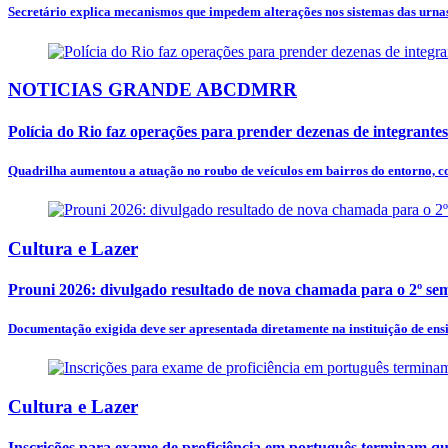
Secretário explica mecanismos que impedem alterações nos sistemas das urnas 
NOTICIAS GRANDE ABCDMRR
Polícia do Rio faz operações para prender dezenas de integrant
Quadrilha aumentou a atuação no roubo de veículos em bairros do entorno, c
Cultura e Lazer
Prouni 2026: divulgado resultado de nova chamada para o 2º se
Documentação exigida deve ser apresentada diretamente na instituição de ensin
Cultura e Lazer
Inscrições para exame de proficiência em português terminam qu