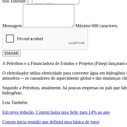
Seu Telefone
Mensagem
Máximo 600 caracteres.
ENVIAR
A Petrobras e a Financiadora de Estudos e Projetos (Finep) lançaram n
O eletrolisador utiliza eletricidade para converter água em hidrogêni
atmosfera ─ os causadores do aquecimento global e das mudanças cli
Segundo a Petrobras, atualmente, há poucas empresas no país que f
hidrogênio.
Leia Também:
Em nova redução, Copom baixa taxa Selic para 14% ao ano
Copom inicia reunião que definirá taxa básica de juros