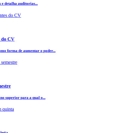
e detalha auditorias...
es do CV
omo forma de aumentar o poder...
mestre
o superior para a qual o...
inta