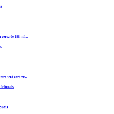
 cerca de 188 mil...
tro terá caráter...
orais