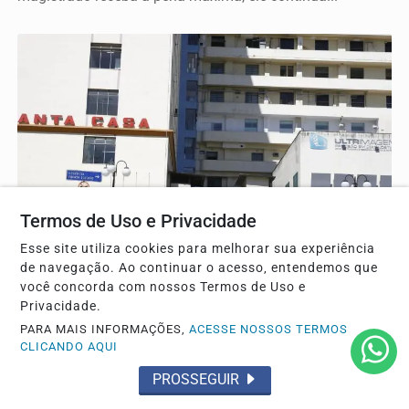
Termos de Uso e Privacidade
SAÚDE
Esse site utiliza cookies para melhorar sua experiência
de navegação. Ao continuar o acesso, entendemos que
Lei prorroga uso do FGTS em hospitais
você concorda com nossos Termos de Uso e
filantrópicos ligados ao SUS
Privacidade.
Prazo que terminou em 2022 foi prorrogado até 2030.
PARA MAIS INFORMAÇÕES,
ACESSE NOSSOS TERMOS
CLICANDO AQUI
PROSSEGUIR