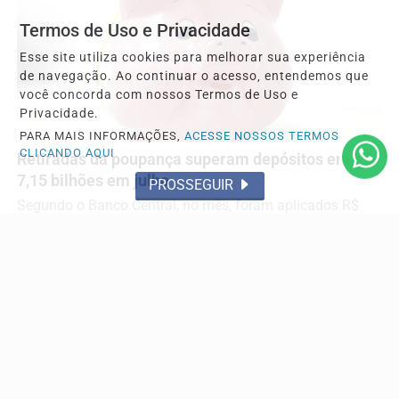
Termos de Uso e Privacidade
Esse site utiliza cookies para melhorar sua experiência
de navegação. Ao continuar o acesso, entendemos que
você concorda com nossos Termos de Uso e
Privacidade.
ECONOMIA E FINANÇAS
PARA MAIS INFORMAÇÕES,
ACESSE NOSSOS TERMOS
CLICANDO AQUI
Retiradas da poupança superam depósitos em R$
7,15 bilhões em julho
PROSSEGUIR
Segundo o Banco Central, no mês, foram aplicados R$
370,76 bilhões, enquanto os saques somaram R$
377,92...
Descubra Mais