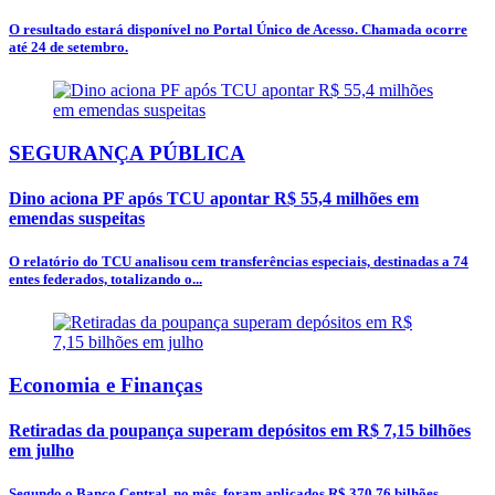
O resultado estará disponível no Portal Único de Acesso. Chamada ocorre
até 24 de setembro.
SEGURANÇA PÚBLICA
Dino aciona PF após TCU apontar R$ 55,4 milhões em
emendas suspeitas
O relatório do TCU analisou cem transferências especiais, destinadas a 74
entes federados, totalizando o...
Economia e Finanças
Retiradas da poupança superam depósitos em R$ 7,15 bilhões
em julho
Segundo o Banco Central, no mês, foram aplicados R$ 370,76 bilhões,