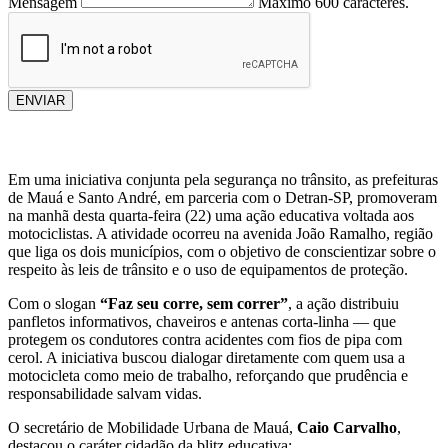
Mensagem
Máximo 600 caracteres.
ENVIAR
Em uma iniciativa conjunta pela segurança no trânsito, as prefeituras
de Mauá e Santo André, em parceria com o Detran-SP, promoveram
na manhã desta quarta-feira (22) uma ação educativa voltada aos
motociclistas. A atividade ocorreu na avenida João Ramalho, região
que liga os dois municípios, com o objetivo de conscientizar sobre o
respeito às leis de trânsito e o uso de equipamentos de proteção.
Com o slogan
“Faz seu corre, sem correr”
, a ação distribuiu
panfletos informativos, chaveiros e antenas corta-linha — que
protegem os condutores contra acidentes com fios de pipa com
cerol. A iniciativa buscou dialogar diretamente com quem usa a
motocicleta como meio de trabalho, reforçando que prudência e
responsabilidade salvam vidas.
O secretário de Mobilidade Urbana de Mauá,
Caio Carvalho
,
destacou o caráter cidadão da blitz educativa: