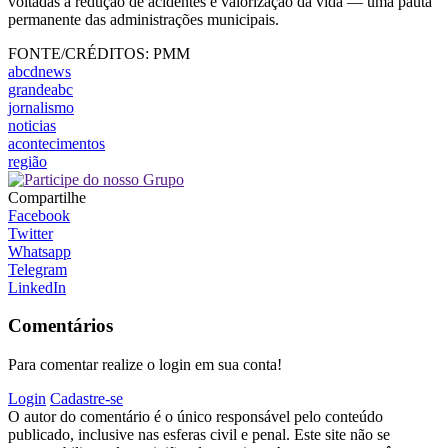
voltadas à redução de acidentes e valorização da vida — uma pauta
permanente das administrações municipais.
FONTE/CRÉDITOS:
PMM
abcdnews
grandeabc
jornalismo
noticias
acontecimentos
região
Compartilhe
Facebook
Twitter
Whatsapp
Telegram
LinkedIn
Comentários
Para comentar realize o login em sua conta!
Login
Cadastre-se
O autor do comentário é o único responsável pelo conteúdo
publicado, inclusive nas esferas civil e penal. Este site não se