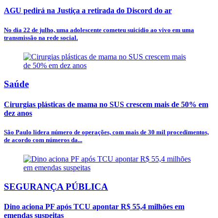
AGU pedirá na Justiça a retirada do Discord do ar
No dia 22 de julho, uma adolescente cometeu suicídio ao vivo em uma
transmissão na rede social.
Saúde
Cirurgias plásticas de mama no SUS crescem mais de 50% em
dez anos
São Paulo lidera número de operações, com mais de 30 mil procedimentos,
de acordo com números da...
SEGURANÇA PÚBLICA
Dino aciona PF após TCU apontar R$ 55,4 milhões em
emendas suspeitas