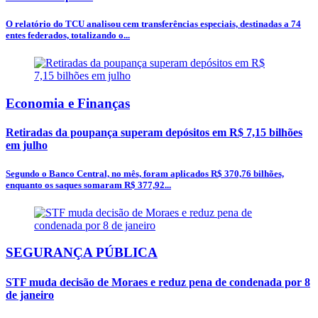
O relatório do TCU analisou cem transferências especiais, destinadas a 74
entes federados, totalizando o...
Economia e Finanças
Retiradas da poupança superam depósitos em R$ 7,15 bilhões
em julho
Segundo o Banco Central, no mês, foram aplicados R$ 370,76 bilhões,
enquanto os saques somaram R$ 377,92...
SEGURANÇA PÚBLICA
STF muda decisão de Moraes e reduz pena de condenada por 8
de janeiro