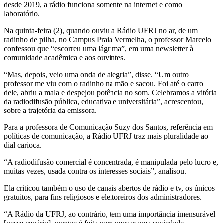
desde 2019, a rádio funciona somente na internet e como
laboratório.
Na quinta-feira (2), quando ouviu a Rádio UFRJ no ar, de um
radinho de pilha, no Campus Praia Vermelha, o professor Marcelo
confessou que “escorreu uma lágrima”, em uma newsletter à
comunidade acadêmica e aos ouvintes.
“Mas, depois, veio uma onda de alegria”, disse. “Um outro
professor me viu com o radinho na mão e sacou. Foi até o carro
dele, abriu a mala e despejou potência no som. Celebramos a vitória
da radiodifusão pública, educativa e universitária”, acrescentou,
sobre a trajetória da emissora.
Para a professora de Comunicação Suzy dos Santos, referência em
políticas de comunicação, a Rádio UFRJ traz mais pluralidade ao
dial carioca.
“A radiodifusão comercial é concentrada, é manipulada pelo lucro e,
muitas vezes, usada contra os interesses sociais”, analisou.
Ela criticou também o uso de canais abertos de rádio e tv, os únicos
gratuitos, para fins religiosos e eleitoreiros dos administradores.
“A Rádio da UFRJ, ao contrário, tem uma importância imensurável
[nesse cenário], porque é feita para pensar uma sociedade