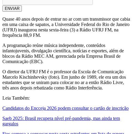
ENVIAR
Quase 40 anos depois de entrar no ar com um transmissor que cabia
em uma caixa de sapatos, a Universidade Federal do Rio de Janeiro
(UFRJ) inaugurou nesta sexta-feira (3) a Rádio UFRJ FM, na
frequência 88,9 FM.
A programação reúne música independente, conteúdos
infantojuvenis, divulgação científica, notícias e esportes, além de
blocos da Rádio MEC AM, gerenciada pela Empresa Brasil de
Comunicação (EBC).
O diretor da UFRJ FM é o professor da Escola de Comunicação
Marcelo Kischinhevsky (foto). Em junho de 1989, ele era um dos
estudantes que se uniram para colocar no ar a então Rádio Livre,
três anos depois rebatizada como Rádio Interferência.
Leia Também:
Candidatos do Encceja 2026 podem consultar o cartão de inscrição
Saeb 2025: Brasil recupera nível pré-pandemia, mas ainda tem
gargalos
Fies começa a convocar nesta sexta estudantes em lista de espera