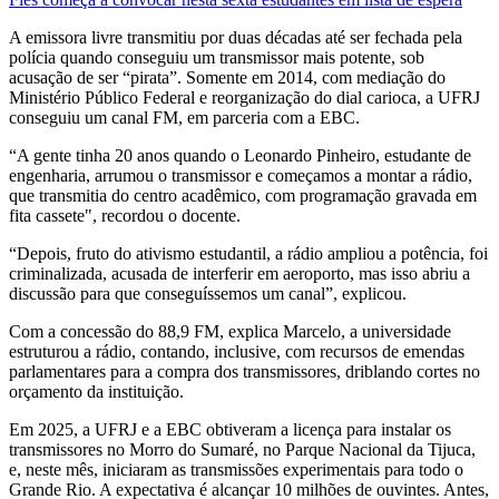
A emissora livre transmitiu por duas décadas até ser fechada pela
polícia quando conseguiu um transmissor mais potente, sob
acusação de ser “pirata”. Somente em 2014, com mediação do
Ministério Público Federal e reorganização do dial carioca, a UFRJ
conseguiu um canal FM, em parceria com a EBC.
“A gente tinha 20 anos quando o Leonardo Pinheiro, estudante de
engenharia, arrumou o transmissor e começamos a montar a rádio,
que transmitia do centro acadêmico, com programação gravada em
fita cassete", recordou o docente.
“Depois, fruto do ativismo estudantil, a rádio ampliou a potência, foi
criminalizada, acusada de interferir em aeroporto, mas isso abriu a
discussão para que conseguíssemos um canal”, explicou.
Com a concessão do 88,9 FM, explica Marcelo, a universidade
estruturou a rádio, contando, inclusive, com recursos de emendas
parlamentares para a compra dos transmissores, driblando cortes no
orçamento da instituição.
Em 2025, a UFRJ e a EBC obtiveram a licença para instalar os
transmissores no Morro do Sumaré, no Parque Nacional da Tijuca,
e, neste mês, iniciaram as transmissões experimentais para todo o
Grande Rio. A expectativa é alcançar 10 milhões de ouvintes. Antes,