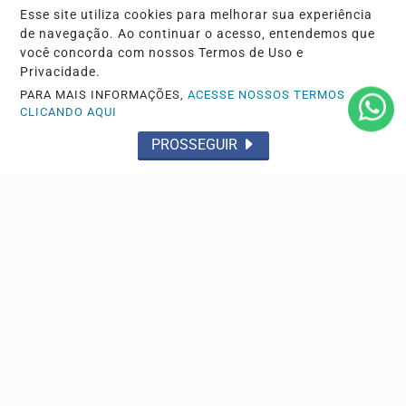
Esse site utiliza cookies para melhorar sua experiência
de navegação. Ao continuar o acesso, entendemos que
você concorda com nossos Termos de Uso e
CULTURA E LAZER
Privacidade.
Candidatos do Encceja 2026 podem consultar o
PARA MAIS INFORMAÇÕES,
ACESSE NOSSOS TERMOS
cartão de inscrição
CLICANDO AQUI
Documento indica data, horário e local das provas, que
PROSSEGUIR
serão aplicadas no dia 23 em todo o país.
Descubra Mais
Não possui uma conta?
Você pode ler matérias exclusivas, anunciar
classificados e muito mais!