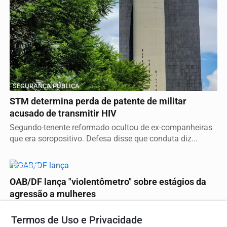
SEGURANÇA PÚBLICA
STM determina perda de patente de militar
acusado de transmitir HIV
Segundo-tenente reformado ocultou de ex-companheiras
que era soropositivo. Defesa disse que conduta diz...
ESPORTE
OAB/DF lança "violentômetro" sobre estágios da
agressão a mulheres
O material expõe os diferentes níveis de violência que
Termos de Uso e Privacidade
uma mulher pode enfrentar, organizado em três...