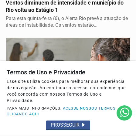
Ventos diminuem de intensidade e município do
Rio volta ao Estágio 1
Para esta quinta-feira (6), o Alerta Rio prevê a atuação de
áreas de instabilidade. Os ventos estarão...
Termos de Uso e Privacidade
Esse site utiliza cookies para melhorar sua experiência
de navegação. Ao continuar o acesso, entendemos que
você concorda com nossos Termos de Uso e
CULTURA E LAZER
Privacidade.
Ideb mostra avanço da educação básica no país
PARA MAIS INFORMAÇÕES,
ACESSE NOSSOS TERMOS
Anos iniciais do ensino fundamental têm melhor
CLICANDO AQUI
resultado e indicador supera meta
PROSSEGUIR