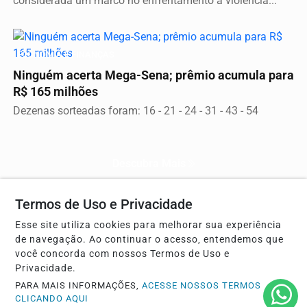
considerada um marco no enfrentamento à violência...
ECONOMIA E FINANÇAS
Ninguém acerta Mega-Sena; prêmio acumula para
R$ 165 milhões
Dezenas sorteadas foram: 16 - 21 - 24 - 31 - 43 - 54
Descubra Mais
Termos de Uso e Privacidade
Esse site utiliza cookies para melhorar sua experiência
Não possui uma conta?
de navegação. Ao continuar o acesso, entendemos que
você concorda com nossos Termos de Uso e
Você pode ler matérias exclusivas, anunciar
Privacidade.
classificados e muito mais!
PARA MAIS INFORMAÇÕES,
ACESSE NOSSOS TERMOS
CLICANDO AQUI