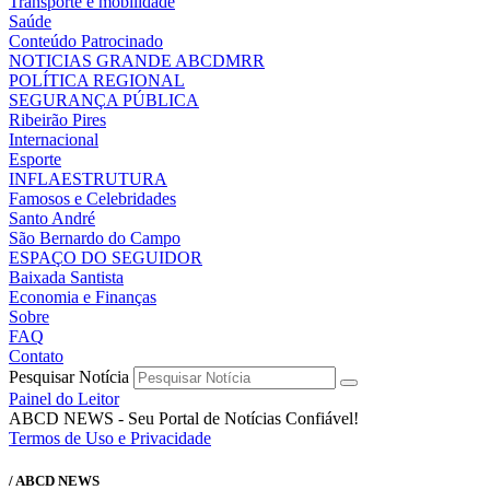
Transporte e mobilidade
Saúde
Conteúdo Patrocinado
NOTICIAS GRANDE ABCDMRR
POLÍTICA REGIONAL
SEGURANÇA PÚBLICA
Ribeirão Pires
Internacional
Esporte
INFLAESTRUTURA
Famosos e Celebridades
Santo André
São Bernardo do Campo
ESPAÇO DO SEGUIDOR
Baixada Santista
Economia e Finanças
Sobre
FAQ
Contato
Pesquisar Notícia
Painel do Leitor
ABCD NEWS - Seu Portal de Notícias Confiável!
Termos de Uso e Privacidade
/ ABCD NEWS