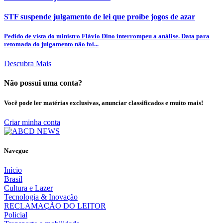
STF suspende julgamento de lei que proíbe jogos de azar
Pedido de vista do ministro Flávio Dino interrompeu a análise. Data para
retomada do julgamento não foi...
Descubra Mais
Não possui uma conta?
Você pode ler matérias exclusivas, anunciar classificados e muito mais!
Criar minha conta
Navegue
Início
Brasil
Cultura e Lazer
Tecnologia & Inovação
RECLAMAÇÃO DO LEITOR
Policial