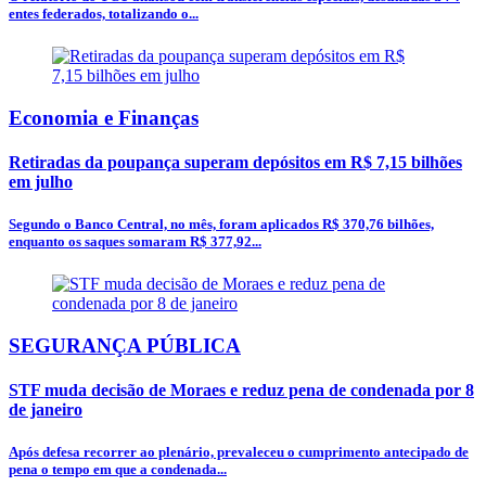
entes federados, totalizando o...
Economia e Finanças
Retiradas da poupança superam depósitos em R$ 7,15 bilhões
em julho
Segundo o Banco Central, no mês, foram aplicados R$ 370,76 bilhões,
enquanto os saques somaram R$ 377,92...
SEGURANÇA PÚBLICA
STF muda decisão de Moraes e reduz pena de condenada por 8
de janeiro
Após defesa recorrer ao plenário, prevaleceu o cumprimento antecipado de
pena o tempo em que a condenada...