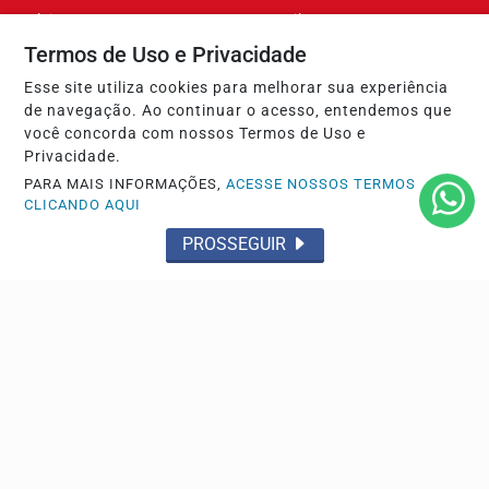
Início
Brasil
Termos de Uso e Privacidade
Cultura e Lazer
Tecnologia & Inovação
Esse site utiliza cookies para melhorar sua experiência
RECLAMAÇÃO DO LEITOR
Policial
de navegação. Ao continuar o acesso, entendemos que
Transporte e mobilidade
Saúde
você concorda com nossos Termos de Uso e
Privacidade.
Conteúdo Patrocinado
NOTICIAS GRANDE
ABCDMRR
PARA MAIS INFORMAÇÕES,
ACESSE NOSSOS TERMOS
CLICANDO AQUI
POLÍTICA REGIONAL
SEGURANÇA PÚBLICA
PROSSEGUIR
Ribeirão Pires
Internacional
Esporte
INFLAESTRUTURA
Famosos e Celebridades
Santo André
São Bernardo do Campo
ESPAÇO DO SEGUIDOR
Baixada Santista
Economia e Finanças
Sobre
FAQ
Contato