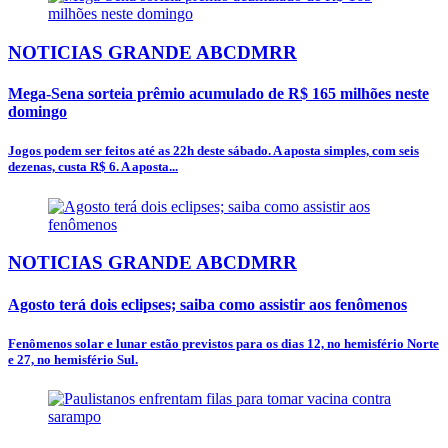
NOTICIAS GRANDE ABCDMRR
Mega-Sena sorteia prêmio acumulado de R$ 165 milhões neste
domingo
Jogos podem ser feitos até as 22h deste sábado. A aposta simples, com seis
dezenas, custa R$ 6. A aposta...
NOTICIAS GRANDE ABCDMRR
Agosto terá dois eclipses; saiba como assistir aos fenômenos
Fenômenos solar e lunar estão previstos para os dias 12, no hemisfério Norte
e 27, no hemisfério Sul.