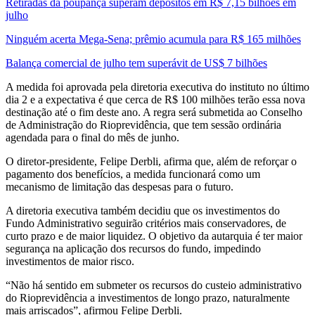
Retiradas da poupança superam depósitos em R$ 7,15 bilhões em
julho
Ninguém acerta Mega-Sena; prêmio acumula para R$ 165 milhões
Balança comercial de julho tem superávit de US$ 7 bilhões
A medida foi aprovada pela diretoria executiva do instituto no último
dia 2 e a expectativa é que cerca de R$ 100 milhões terão essa nova
destinação até o fim deste ano. A regra será submetida ao Conselho
de Administração do Rioprevidência, que tem sessão ordinária
agendada para o final do mês de junho.
O diretor-presidente, Felipe Derbli, afirma que, além de reforçar o
pagamento dos benefícios, a medida funcionará como um
mecanismo de limitação das despesas para o futuro.
A diretoria executiva também decidiu que os investimentos do
Fundo Administrativo seguirão critérios mais conservadores, de
curto prazo e de maior liquidez. O objetivo da autarquia é ter maior
segurança na aplicação dos recursos do fundo, impedindo
investimentos de maior risco.
“Não há sentido em submeter os recursos do custeio administrativo
do Rioprevidência a investimentos de longo prazo, naturalmente
mais arriscados”, afirmou Felipe Derbli.