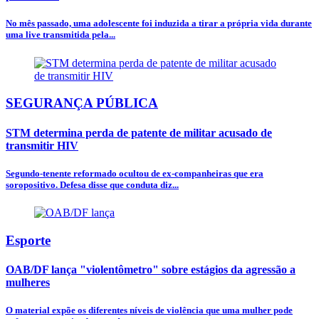
No mês passado, uma adolescente foi induzida a tirar a própria vida durante
uma live transmitida pela...
SEGURANÇA PÚBLICA
STM determina perda de patente de militar acusado de
transmitir HIV
Segundo-tenente reformado ocultou de ex-companheiras que era
soropositivo. Defesa disse que conduta diz...
Esporte
OAB/DF lança "violentômetro" sobre estágios da agressão a
mulheres
O material expõe os diferentes níveis de violência que uma mulher pode