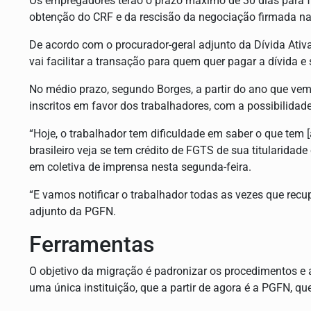
Os empregadores terão o prazo máximo de 30 dias para fa
obtenção do CRF e da rescisão da negociação firmada n
De acordo com o procurador-geral adjunto da Dívida Ati
vai facilitar a transação para quem quer pagar a dívida e
No médio prazo, segundo Borges, a partir do ano que vem
inscritos em favor dos trabalhadores, com a possibilidade
“Hoje, o trabalhador tem dificuldade em saber o que tem [
brasileiro veja se tem crédito de FGTS de sua titularidad
em coletiva de imprensa nesta segunda-feira.
“E vamos notificar o trabalhador todas as vezes que recup
adjunto da PGFN.
Ferramentas
O objetivo da migração é padronizar os procedimentos e 
uma única instituição, que a partir de agora é a PGFN, que