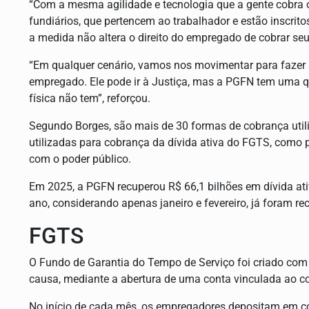
“Com a mesma agilidade e tecnologia que a gente cobra o
fundiários, que pertencem ao trabalhador e estão inscritos
a medida não altera o direito do empregado de cobrar se
“Em qualquer cenário, vamos nos movimentar para fazer a
empregado. Ele pode ir à Justiça, mas a PGFN tem uma
física não tem”, reforçou.
Segundo Borges, são mais de 30 formas de cobrança utiliz
utilizadas para cobrança da dívida ativa do FGTS, como p
com o poder público.
Em 2025, a PGFN recuperou R$ 66,1 bilhões em dívida ativ
ano, considerando apenas janeiro e fevereiro, já foram r
FGTS
O Fundo de Garantia do Tempo de Serviço foi criado com 
causa, mediante a abertura de uma conta vinculada ao co
No início de cada mês, os empregadores depositam em co