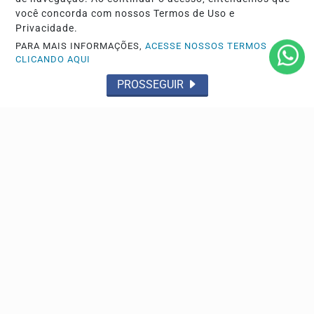
você concorda com nossos Termos de Uso e
Privacidade.
PARA MAIS INFORMAÇÕES,
ACESSE NOSSOS TERMOS
CLICANDO AQUI
Navegue
PROSSEGUIR
Início
Brasil
Cultura e Lazer
Tecnologia & Inovação
RECLAMAÇÃO DO LEITOR
Policial
Transporte e mobilidade
Saúde
Conteúdo Patrocinado
NOTICIAS GRANDE
ABCDMRR
POLÍTICA REGIONAL
SEGURANÇA PÚBLICA
Ribeirão Pires
Internacional
Esporte
INFLAESTRUTURA
Famosos e Celebridades
Santo André
São Bernardo do Campo
ESPAÇO DO SEGUIDOR