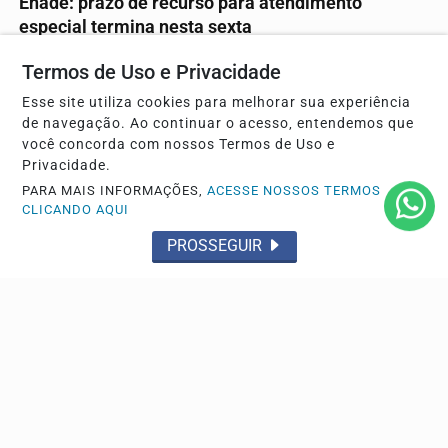
Enade: prazo de recurso para atendimento
especial termina nesta sexta
Aplicação da prova ocorrerá em 29 de novembro em todo
Termos de Uso e Privacidade
o país.
Esse site utiliza cookies para melhorar sua experiência
de navegação. Ao continuar o acesso, entendemos que
você concorda com nossos Termos de Uso e
Descubra Mais
Privacidade.
PARA MAIS INFORMAÇÕES,
ACESSE NOSSOS TERMOS
CLICANDO AQUI
PROSSEGUIR
Não possui uma conta?
Você pode ler matérias exclusivas, anunciar
classificados e muito mais!
CRIAR MINHA CONTA