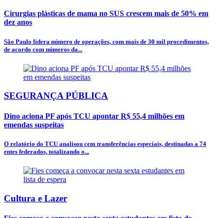
Cirurgias plásticas de mama no SUS crescem mais de 50% em
dez anos
São Paulo lidera número de operações, com mais de 30 mil procedimentos,
de acordo com números da...
SEGURANÇA PÚBLICA
Dino aciona PF após TCU apontar R$ 55,4 milhões em
emendas suspeitas
O relatório do TCU analisou cem transferências especiais, destinadas a 74
entes federados, totalizando o...
Cultura e Lazer