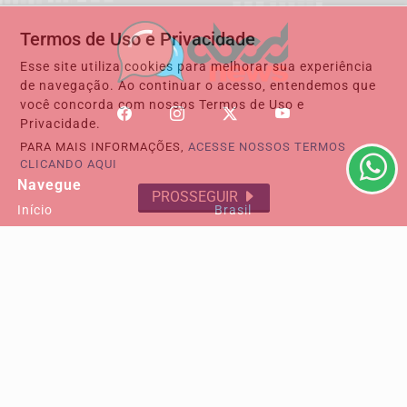
Termos de Uso e Privacidade
Esse site utiliza cookies para melhorar sua experiência
de navegação. Ao continuar o acesso, entendemos que
você concorda com nossos Termos de Uso e
Privacidade.
PARA MAIS INFORMAÇÕES,
ACESSE NOSSOS TERMOS
CLICANDO AQUI
Navegue
PROSSEGUIR
Início
Brasil
Cultura e Lazer
Tecnologia & Inovação
RECLAMAÇÃO DO LEITOR
Policial
Transporte e mobilidade
Saúde
Conteúdo Patrocinado
NOTICIAS GRANDE
ABCDMRR
POLÍTICA REGIONAL
SEGURANÇA PÚBLICA
Ribeirão Pires
Internacional