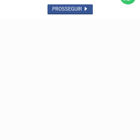
sobre mecanismos existentes para prevenir e combater...
PROSSEGUIR
SAÚDE
Controle do colesterol deve começar na infância,
alerta cardiologista
No Dia Nacional de Prevenção e Controle do Colesterol,
especialista da Sociedade Brasileira de...