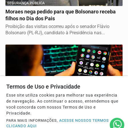
SEGURANÇA PÚBLICA
Moraes nega pedido para que Bolsonaro receba
filhos no Dia dos Pais
Proibição das visitas ocorreu após o senador Flávio
Bolsonaro (PL-RJ), candidato à Presidência nas...
Termos de Uso e Privacidade
Esse site utiliza cookies para melhorar sua experiência
ESPORTE
de navegação. Ao continuar o acesso, entendemos que
você concorda com nossos Termos de Uso e
Agência Nacional de Proteção de Dados investiga
Privacidade.
plataforma Discord
PARA MAIS INFORMAÇÕES,
ACESSE NOSSOS TERMOS
Discord terá cinco dias para apresentar informações
CLICANDO AQUI