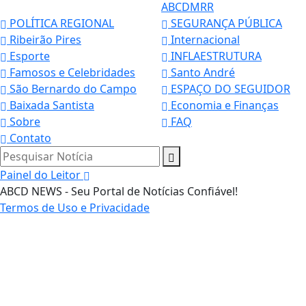
ABCDMRR
POLÍTICA REGIONAL
SEGURANÇA PÚBLICA
Ribeirão Pires
Internacional
Esporte
INFLAESTRUTURA
Famosos e Celebridades
Santo André
São Bernardo do Campo
ESPAÇO DO SEGUIDOR
Baixada Santista
Economia e Finanças
Sobre
FAQ
Contato
Pesquisar Notícia
Painel do Leitor
ABCD NEWS - Seu Portal de Notícias Confiável!
Termos de Uso e Privacidade