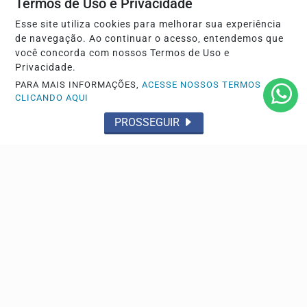
Termos de Uso e Privacidade
Discord terá cinco dias para apresentar informações
sobre mecanismos existentes para prevenir e combater...
Esse site utiliza cookies para melhorar sua experiência
de navegação. Ao continuar o acesso, entendemos que
você concorda com nossos Termos de Uso e
Privacidade.
PARA MAIS INFORMAÇÕES,
ACESSE NOSSOS TERMOS
CLICANDO AQUI
PROSSEGUIR
SAÚDE
Controle do colesterol deve começar na infância,
alerta cardiologista
No Dia Nacional de Prevenção e Controle do Colesterol,
especialista da Sociedade Brasileira de...