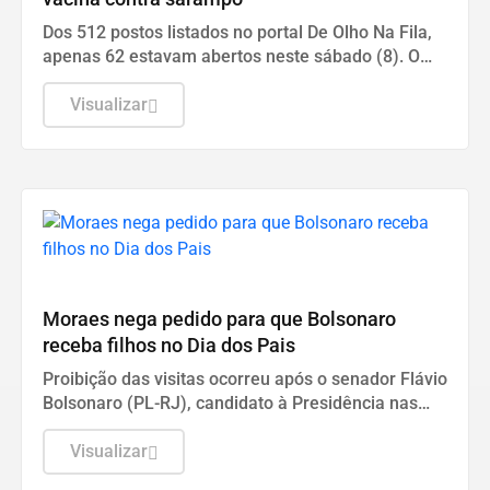
Dos 512 postos listados no portal De Olho Na Fila,
apenas 62 estavam abertos neste sábado (8). O
funcionamento de todos ocorre somente de
segunda a sexta-feira.
Visualizar
SEGURANÇA PÚBLICA
Moraes nega pedido para que Bolsonaro
receba filhos no Dia dos Pais
Proibição das visitas ocorreu após o senador Flávio
Bolsonaro (PL-RJ), candidato à Presidência nas
eleições deste ano, ter publicado nas redes sociais
uma carta manuscrita assinada pelo pai.
Visualizar