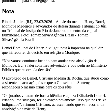
punibilidade para sua negligência.
Nota
Rio de Janeiro (RJ), 23/03/2026 – A mãe do menino Henry Borel,
Monique Medeiros e advogados de defesa durante Tribunal do Júri,
no Tribunal de Justiça do Rio de Janeiro, no centro da capital
fluminense. Foto: Tomaz Silva/Agência Brasil - Tomaz
Silva/Agência Brasil
Leniel Borel, pai de Henry, divulgou nota à imprensa na qual diz
que irá recorrer da decisão em relação a Monique.
“Nós vamos continuar lutando para anular essa absolvição da
Monique. Eu já falei com meu advogado, e vou pedir ao Ministério
Público que recorra da decisão”.
O advogado de Leniel, Cristiano Medina da Rocha, que atuou como
assistente de acusação, disse que o Conselho de Sentença
reconheceu o mesmo crime para os dois réus.
“Os jurados votaram de forma idêntica e a juíza [Elizabeth Louro],
criando uma situação, fez a votação novamente. Isso que nos deixa
indignados”, afirmou Cristiano, acrescentando que vai recorrer da
absolvição da mãe de Henry.