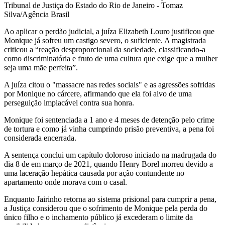
Tribunal de Justiça do Estado do Rio de Janeiro - Tomaz
Silva/Agência Brasil
Ao aplicar o perdão judicial, a juíza Elizabeth Louro justificou que
Monique já sofreu um castigo severo, o suficiente. A magistrada
criticou a “reação desproporcional da sociedade, classificando-a
como discriminatória e fruto de uma cultura que exige que a mulher
seja uma mãe perfeita”.
A juíza citou o "massacre nas redes sociais" e as agressões sofridas
por Monique no cárcere, afirmando que ela foi alvo de uma
perseguição implacável contra sua honra.
Monique foi sentenciada a 1 ano e 4 meses de detenção pelo crime
de tortura e como já vinha cumprindo prisão preventiva, a pena foi
considerada encerrada.
A sentença conclui um capítulo doloroso iniciado na madrugada do
dia 8 de em março de 2021, quando Henry Borel morreu devido a
uma laceração hepática causada por ação contundente no
apartamento onde morava com o casal.
Enquanto Jairinho retorna ao sistema prisional para cumprir a pena,
a Justiça considerou que o sofrimento de Monique pela perda do
único filho e o inchamento público já excederam o limite da