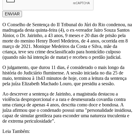
ENVIAR
O Conselho de Sentença do II Tribunal do Júri do Rio condenou, na
madrugada desta quinta-feira (4), o ex-vereador Jairo Souza Santos
Júnior, o Dr. Jairinho, a 43 anos, 9 meses e 20 dias de prisão pela
morte do menino Henry Borel Medeiros, de 4 anos, ocorrida em 8
março de 2021. Monique Medeiros da Costa e Silva, mãe da
criança, teve seu crime desclassificado para homicídio culposo
(quando não há intenção de matar) e recebeu o perdão judicial.
O julgamento, que durou 11 dias, é considerado o mais longo da
história do Judiciário fluminense. A sessão iniciada no dia 25 de
maio, terminou à 1h43 minutos de hoje, com a leitura da sentença
pela juíza Elizabeth Machado Louro, que presidiu a sessão.
Ao descrever a sentença de Jairinho, a magistrada destacou a
violência desproporcional e a rara e desmesurada covardia contra
uma criança de apenas 4 anos, descrita como doce e bondosa. A
juíza afirmou que o condenado possui uma "personalidade insidiosa,
capaz de simular gentileza para esconder uma natureza truculenta e
de extrema periculosidade”.
Leia Também: