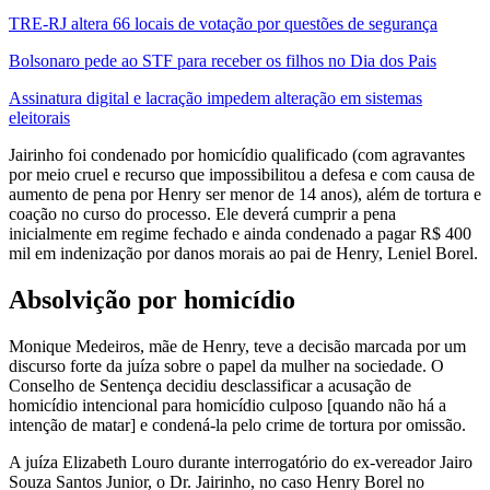
TRE-RJ altera 66 locais de votação por questões de segurança
Bolsonaro pede ao STF para receber os filhos no Dia dos Pais
Assinatura digital e lacração impedem alteração em sistemas
eleitorais
Jairinho foi condenado por homicídio qualificado (com agravantes
por meio cruel e recurso que impossibilitou a defesa e com causa de
aumento de pena por Henry ser menor de 14 anos), além de tortura e
coação no curso do processo. Ele deverá cumprir a pena
inicialmente em regime fechado e ainda condenado a pagar R$ 400
mil em indenização por danos morais ao pai de Henry, Leniel Borel.
Absolvição por homicídio
Monique Medeiros, mãe de Henry, teve a decisão marcada por um
discurso forte da juíza sobre o papel da mulher na sociedade. O
Conselho de Sentença decidiu desclassificar a acusação de
homicídio intencional para homicídio culposo [quando não há a
intenção de matar] e condená-la pelo crime de tortura por omissão.
A juíza Elizabeth Louro durante interrogatório do ex-vereador Jairo
Souza Santos Junior, o Dr. Jairinho, no caso Henry Borel no