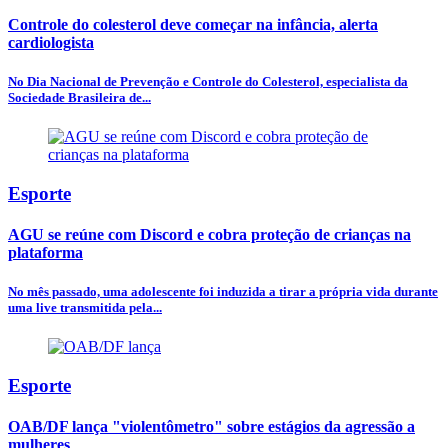
Controle do colesterol deve começar na infância, alerta
cardiologista
No Dia Nacional de Prevenção e Controle do Colesterol, especialista da
Sociedade Brasileira de...
Esporte
AGU se reúne com Discord e cobra proteção de crianças na
plataforma
No mês passado, uma adolescente foi induzida a tirar a própria vida durante
uma live transmitida pela...
Esporte
OAB/DF lança "violentômetro" sobre estágios da agressão a
mulheres