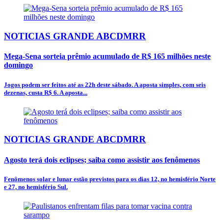
NOTICIAS GRANDE ABCDMRR
Mega-Sena sorteia prêmio acumulado de R$ 165 milhões neste
domingo
Jogos podem ser feitos até as 22h deste sábado. A aposta simples, com seis
dezenas, custa R$ 6. A aposta...
NOTICIAS GRANDE ABCDMRR
Agosto terá dois eclipses; saiba como assistir aos fenômenos
Fenômenos solar e lunar estão previstos para os dias 12, no hemisfério Norte
e 27, no hemisfério Sul.