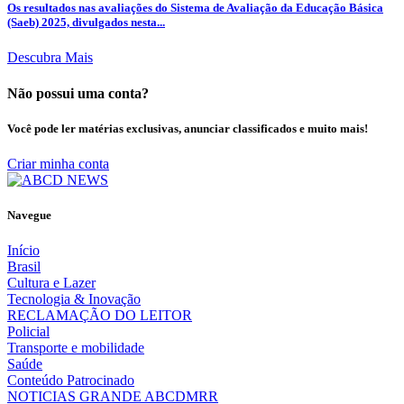
Os resultados nas avaliações do Sistema de Avaliação da Educação Básica
(Saeb) 2025, divulgados nesta...
Descubra Mais
Não possui uma conta?
Você pode ler matérias exclusivas, anunciar classificados e muito mais!
Criar minha conta
Navegue
Início
Brasil
Cultura e Lazer
Tecnologia & Inovação
RECLAMAÇÃO DO LEITOR
Policial
Transporte e mobilidade
Saúde
Conteúdo Patrocinado
NOTICIAS GRANDE ABCDMRR