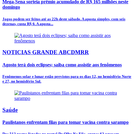
Mega-Sena sorteia prêmio acumulado de R$ 165 milhões neste
domingo
Jogos podem ser feitos até as 22h deste sábado. A aposta simples, com seis
dezenas, custa R$ 6. A aposta...
NOTICIAS GRANDE ABCDMRR
Agosto terá dois eclipses; saiba como assistir aos fenômenos
Fenômenos solar e lunar estão previstos para os dias 12, no hemisfério Norte
e 27, no hemisfério Sul.
Saúde
Paulistanos enfrentam filas para tomar vacina contra sarampo
Dos 512 postos listados no portal De Olho Na Fila, apenas 62 estavam