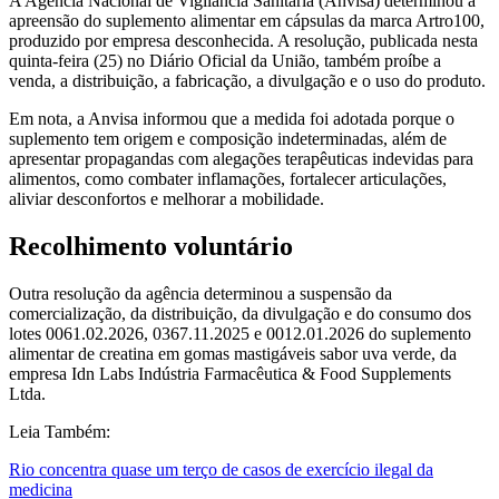
A Agência Nacional de Vigilância Sanitária (Anvisa) determinou a
apreensão do suplemento alimentar em cápsulas da marca Artro100,
produzido por empresa desconhecida. A resolução, publicada nesta
quinta-feira (25) no Diário Oficial da União, também proíbe a
venda, a distribuição, a fabricação, a divulgação e o uso do produto.
Em nota, a Anvisa informou que a medida foi adotada porque o
suplemento tem origem e composição indeterminadas, além de
apresentar propagandas com alegações terapêuticas indevidas para
alimentos, como combater inflamações, fortalecer articulações,
aliviar desconfortos e melhorar a mobilidade.
Recolhimento voluntário
Outra resolução da agência determinou a suspensão da
comercialização, da distribuição, da divulgação e do consumo dos
lotes 0061.02.2026, 0367.11.2025 e 0012.01.2026 do suplemento
alimentar de creatina em gomas mastigáveis sabor uva verde, da
empresa Idn Labs Indústria Farmacêutica & Food Supplements
Ltda.
Leia Também:
Rio concentra quase um terço de casos de exercício ilegal da
medicina