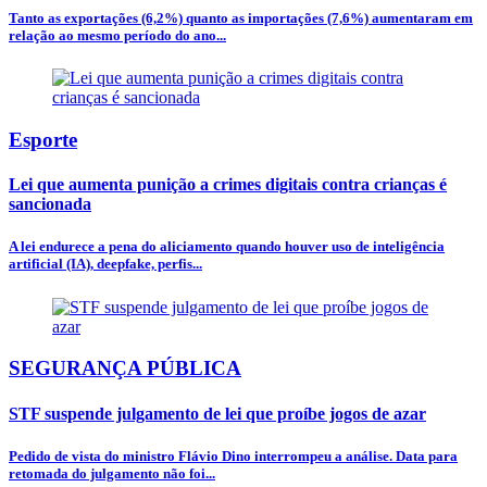
Tanto as exportações (6,2%) quanto as importações (7,6%) aumentaram em
relação ao mesmo período do ano...
Esporte
Lei que aumenta punição a crimes digitais contra crianças é
sancionada
A lei endurece a pena do aliciamento quando houver uso de inteligência
artificial (IA), deepfake, perfis...
SEGURANÇA PÚBLICA
STF suspende julgamento de lei que proíbe jogos de azar
Pedido de vista do ministro Flávio Dino interrompeu a análise. Data para
retomada do julgamento não foi...