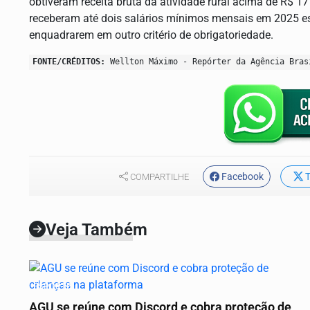
obtiveram receita bruta da atividade rural acima de R$ 1
receberam até dois salários mínimos mensais em 2025 es
enquadrarem em outro critério de obrigatoriedade.
FONTE/CRÉDITOS:
Wellton Máximo - Repórter da Agência Bras
Facebook
T
COMPARTILHE
Veja Também
ESPORTE
AGU se reúne com Discord e cobra proteção de