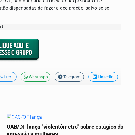
77.920, são obrigadas a declarar. As pessoas que
tão dispensadas de fazer a declaração, salvo se se
il
witter
Whatsapp
Telegram
LinkedIn
ESPORTE
OAB/DF lança "violentômetro" sobre estágios da
agressão a mulheres