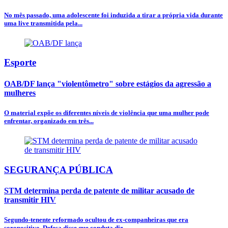
No mês passado, uma adolescente foi induzida a tirar a própria vida durante
uma live transmitida pela...
Esporte
OAB/DF lança "violentômetro" sobre estágios da agressão a
mulheres
O material expõe os diferentes níveis de violência que uma mulher pode
enfrentar, organizado em três...
SEGURANÇA PÚBLICA
STM determina perda de patente de militar acusado de
transmitir HIV
Segundo-tenente reformado ocultou de ex-companheiras que era
soropositivo. Defesa disse que conduta diz...