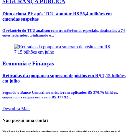
SEGURANÇA PÚBLICA
Dino aciona PF após TCU apontar R$ 55,4 milhões em
emendas suspeitas
O relatório do TCU analisou cem transferências especiais, destinadas a 74
entes federados, totalizando o...
Economia e Finanças
Retiradas da poupança superam depósitos em R$ 7,15 bilhões
em julho
Segundo o Banco Central, no mês, foram aplicados R$ 370,76 bilhões,
enquanto os saques somaram R$ 377,92...
Descubra Mais
Não possui uma conta?
Você pode ler matérias exclusivas, anunciar classificados e muito mais!