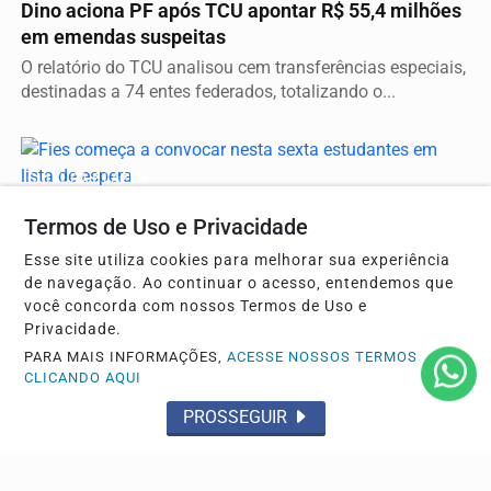
Dino aciona PF após TCU apontar R$ 55,4 milhões
em emendas suspeitas
O relatório do TCU analisou cem transferências especiais,
destinadas a 74 entes federados, totalizando o...
CULTURA E LAZER
Fies começa a convocar nesta sexta estudantes
Termos de Uso e Privacidade
em lista de espera
Esse site utiliza cookies para melhorar sua experiência
O resultado estará disponível no Portal Único de Acesso.
de navegação. Ao continuar o acesso, entendemos que
Chamada ocorre até 24 de setembro.
você concorda com nossos Termos de Uso e
Privacidade.
PARA MAIS INFORMAÇÕES,
ACESSE NOSSOS TERMOS
CLICANDO AQUI
ECONOMIA E FINANÇAS
Retiradas da poupança superam depósitos em R$
PROSSEGUIR
7,15 bilhões em julho
Segundo o Banco Central, no mês, foram aplicados R$