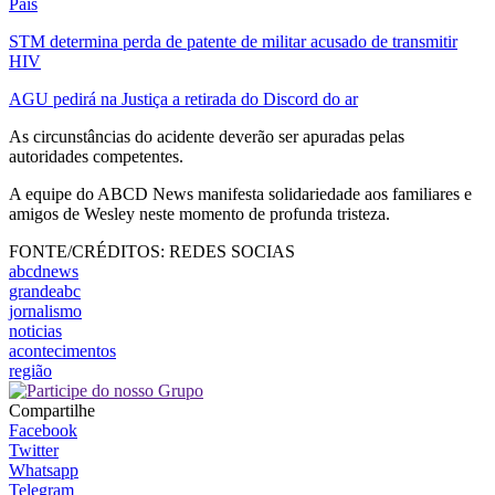
Pais
STM determina perda de patente de militar acusado de transmitir
HIV
AGU pedirá na Justiça a retirada do Discord do ar
As circunstâncias do acidente deverão ser apuradas pelas
autoridades competentes.
A equipe do ABCD News manifesta solidariedade aos familiares e
amigos de Wesley neste momento de profunda tristeza.
FONTE/CRÉDITOS:
REDES SOCIAS
abcdnews
grandeabc
jornalismo
noticias
acontecimentos
região
Compartilhe
Facebook
Twitter
Whatsapp
Telegram