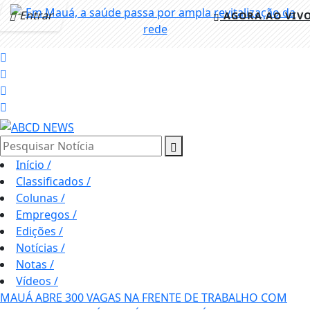
Entrar
AGORA AO VIV
Pesquisar Notícia
Início
/
Classificados
/
Colunas
/
Empregos
/
Edições
/
Notícias
/
Notas
/
Vídeos
/
MAUÁ ABRE 300 VAGAS NA FRENTE DE TRABALHO COM