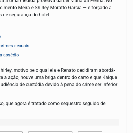
da a uma medida protetiva da Lei Maria da Penha. No
imento Meira e Shirley Moratto Garcia — e forçado a
s de segurança do hotel.
r
crimes sexuais
ra assédio
irley, motivo pelo qual ela e Renato decidiram abordá-
te a ação, houve uma briga dentro do carro e que Kaique
audiência de custódia devido à pena do crime ser inferior
so, que agora é tratado como sequestro seguido de