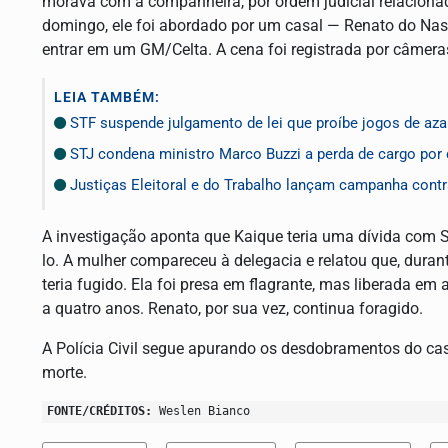
morava com a companheira, por ordem judicial relaciona
domingo, ele foi abordado por um casal — Renato do Nasc
entrar em um GM/Celta. A cena foi registrada por câmera
LEIA TAMBÉM:
STF suspende julgamento de lei que proíbe jogos de aza
STJ condena ministro Marco Buzzi a perda de cargo por 
Justiças Eleitoral e do Trabalho lançam campanha cont
A investigação aponta que Kaique teria uma dívida com Sh
lo. A mulher compareceu à delegacia e relatou que, duran
teria fugido. Ela foi presa em flagrante, mas liberada em 
a quatro anos. Renato, por sua vez, continua foragido.
A Polícia Civil segue apurando os desdobramentos do ca
morte.
FONTE/CRÉDITOS:
Weslen Bianco