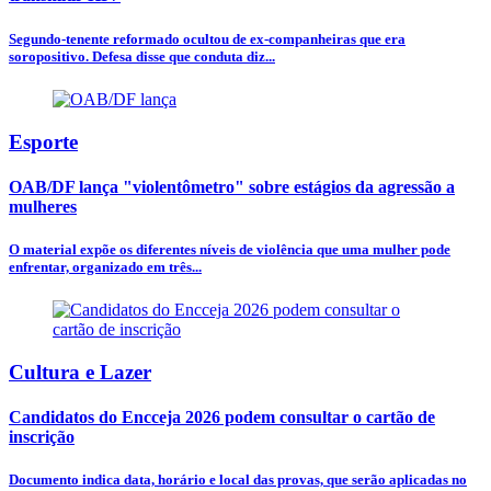
Segundo-tenente reformado ocultou de ex-companheiras que era
soropositivo. Defesa disse que conduta diz...
Esporte
OAB/DF lança "violentômetro" sobre estágios da agressão a
mulheres
O material expõe os diferentes níveis de violência que uma mulher pode
enfrentar, organizado em três...
Cultura e Lazer
Candidatos do Encceja 2026 podem consultar o cartão de
inscrição
Documento indica data, horário e local das provas, que serão aplicadas no